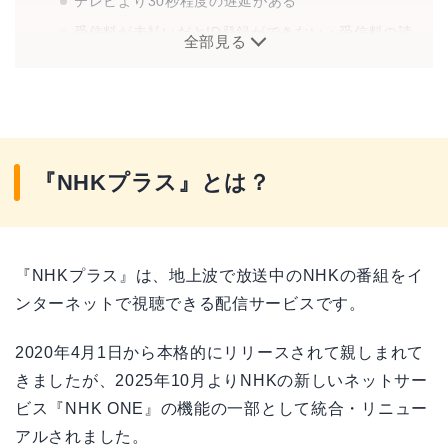
テレビより30秒程度の遅延がある
受信料が未払いだとID登録ができない・受信料の請
全部見る
求が来る可能性も
「NHKプラスをかたる詐欺」に注意
同時配信は6時から24時までの18時間
権利の都合で配信されない番組がある
海外では利用不可
『NHKプラス』とは？
『NHKオンデマンド』との違いは？
『NHKプラス』の使い方
『NHKプラス』は、地上波で放送中のNHKの番組をイ
初回起動設定
ンターネットで視聴できる配信サービスです。
放送中の番組を観る
2020年4月1日から本格的にリリースされて親しまれて
見逃し配信を観る（要ID登録）
きましたが、2025年10月よりNHKの新しいネットサー
プレイリストから番組を観る（要ID登録）
ビス『NHK ONE』の機能の一部として統合・リニュー
ID登録（利用登録）の申し込み方法
アルされました。