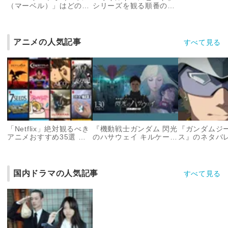
（マーベル）」はどの順
シリーズを観る順番のお
番で観ればいい？ドラマ
すすめ＆時系列・劇場公
込みで初心者におすすめ
開順まとめ
も
アニメの人気記事
すべて見る
「Netflix」絶対観るべき
『機動戦士ガンダム 閃光
『ガンダムジ
アニメおすすめ35選 オ
のハサウェイ キルケーの
ス』のネタバ
リジナル・独占作品が超
魔女』小説版と映画版の
結末予想 マチ
充実！【2026年】
ストーリー展開の違いを
消えたララァ
徹底比較・考察
国内ドラマの人気記事
すべて見る