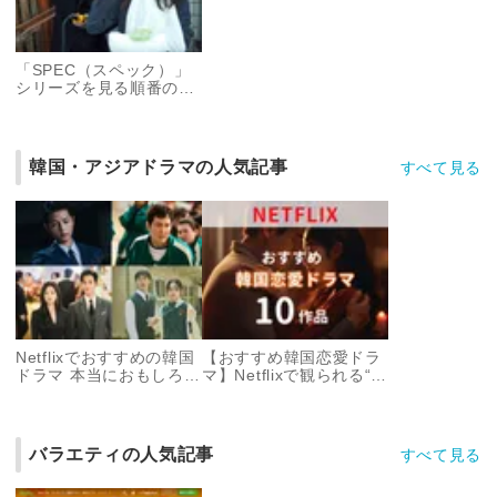
「SPEC（スペック）」
シリーズを見る順番のお
すすめは？ 公開順と時系
列まとめ
韓国・アジアドラマの人気記事
すべて見る
Netflixでおすすめの韓国
【おすすめ韓国恋愛ドラ
ドラマ 本当におもしろか
マ】Netflixで観られる“沼
った作品だけをセレク
る”&胸キュン必至な10作
ト！
品
バラエティの人気記事
すべて見る