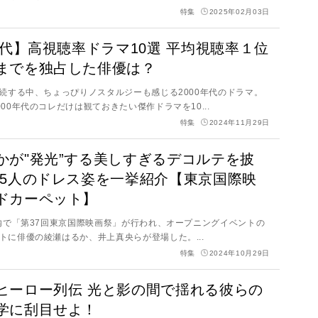
特集
2025年02月03日
0年代】高視聴率ドラマ10選 平均視聴率１位
までを独占した俳優は？
継続する中、ちょっぴりノスタルジーも感じる2000年代のドラマ。
00年代のコレだけは観ておきたい傑作ドラマを10...
特集
2024年11月29日
かが"発光”する美しすぎるデコルテを披
優5人のドレス姿を一挙紹介【東京国際映
ドカーペット】
都内で「第37回東京国際映画祭」が行われ、オープニングイベントの
トに俳優の綾瀬はるか、井上真央らが登場した。...
特集
2024年10月29日
ヒーロー列伝 光と影の間で揺れる彼らの
学に刮目せよ！