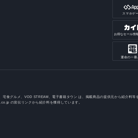
スマホゲ
お得なセール情
運命の一冊
ンパス、宅食グルメ、VOD STREAM、電子書籍タウン は、掲載商品の提供元から紹介
zon.co.jp の宣伝リンクから紹介料を獲得しています。