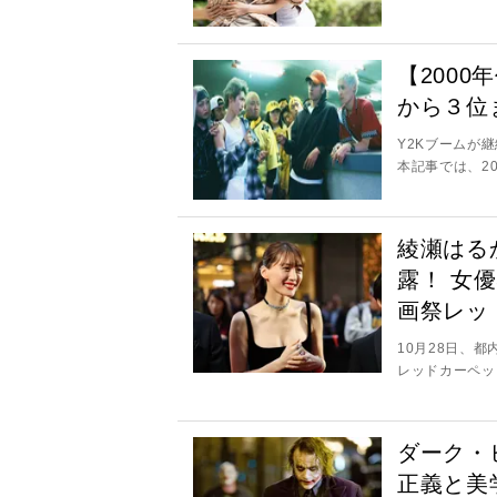
【200
から３位
Y2Kブームが
本記事では、20
綾瀬はる
露！ 女
画祭レッ
10月28日、
レッドカーペッ
ダーク・
正義と美