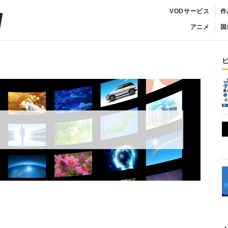
VODサービス
作
アニメ
国