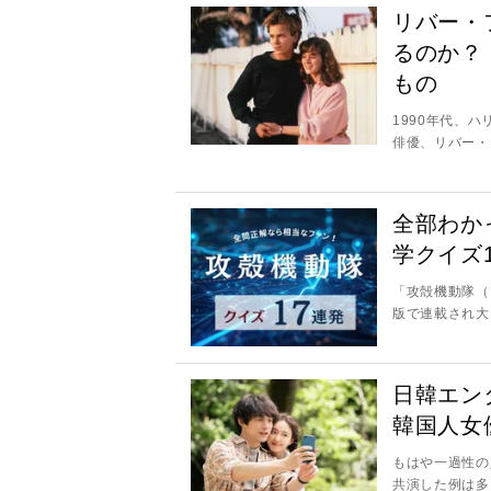
リバー・
るのか？
もの
1990年代、
俳優、リバー・
全部わか
学クイズ
「攻殻機動隊（
版で連載され大
日韓エン
韓国人女
もはや一過性の
共演した例は多