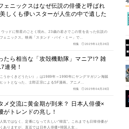
フェニックスはなぜ伝説の俳優と呼ばれ
 美しくも儚いスターが人生の中で遺した
ハリウッドに彗星のごとく現れ、23歳の若さでこの世を去った伝説の
フェニックス。映画「スタンド・バイ・ミー」で...
特集
2025年12月26日
ったら相当な「攻殻機動隊」マニア!? 雑
17連発！
こうかくきどうたい）」は1989年～1990年にヤングマガジン海賊
ヒットとなった、士郎正宗によるSF漫画。アニメ...
特集
2025年04月28日
タメ交流に黄金期が到来？ 日本人俳優×
優がトレンドの兆し！
人気ではなく、定番になって久しい“韓流”。これまでも日韓俳優が
くありますが、直近では日本人俳優×韓国人女...