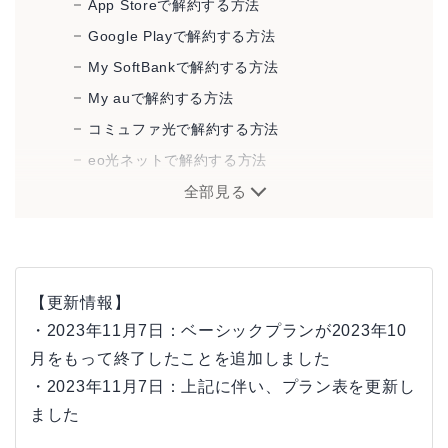
App Storeで解約する方法
Google Playで解約する方法
My SoftBankで解約する方法
My auで解約する方法
コミュファ光で解約する方法
eo光ネットで解約する方法
QTnet（BBIQ）で解約する方法
全部見る
3.「Netflix」へのログイン方法
「Netflix」の問い合わせ方法
ライブチャットで問い合わせる
【更新情報】
電話で問い合わせる
・2023年11月7日：ベーシックプランが2023年10
月をもって終了したことを追加しました
「Netflix」に無料体験はある？
・2023年11月7日：上記に伴い、プラン表を更新し
「Netflix」への問い合わせは電話・ライブチャッ
ました
トを使おう！