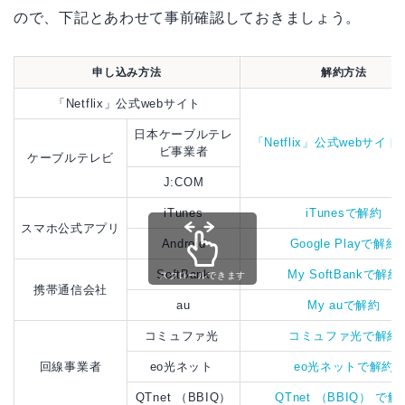
ので、下記とあわせて事前確認しておきましょう。
申し込み方法
解約方法
「Netflix」公式webサイト
日本ケーブルテレ
「Netflix」公式webサイ
ビ事業者
ケーブルテレビ
J:COM
iTunes
iTunesで解約
スマホ公式アプリ
Android
Google Playで解約
SoftBank
My SoftBankで解約
スクロールできます
携帯通信会社
au
My auで解約
コミュファ光
コミュファ光で解約
回線事業者
eo光ネット
eo光ネットで解約
QTnet （BBIQ）
QTnet （BBIQ） で解