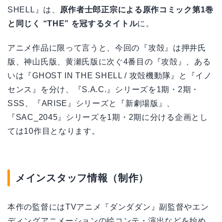
SHELL』は、
原作者士郎正宗による原作コミック第1巻
と同じく “THE” を冠するタイトル
に。
アニメ作品に限って言うと、今回の『攻殻』は押井氏
版、神山氏版、黄瀬氏版に次ぐ4番目の『攻殻』、ある
いは『GHOST IN THE SHELL / 攻殻機動隊』と『イノ
センス』を分け、『S.A.C.』シリーズを1期・2期・
SSS、『ARISE』シリーズと『新劇場版』、
『SAC_2045』シリーズを1期・2期に分ける企画とし
ては10作目となります。
メインスタッフ情報（制作）
本作の監督にはTVアニメ『ダンダダン』副監督やエン
ディングアニメーションの絵コンテ・演出などを始め、