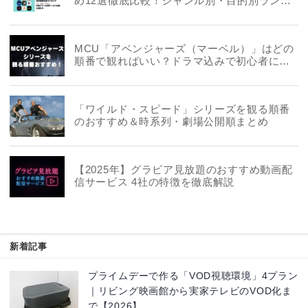
め12選徹底比較！ジャンル別・目的別ランキ
ングも
MCU「アベンジャーズ（マーベル）」はどの
順番で観ればいい？ドラマ込みで初心者にお
すすめも
「ワイルド・スピード」シリーズを観る順番
のおすすめ＆時系列・劇場公開順まとめ
【2025年】グラビア見放題のおすすめ動画配
信サービス 4社の特徴を徹底解説
新着記事
プライムデーで作る「VOD視聴環境」4プラン
｜リビング映画館から実家テレビのVOD化ま
で【2026】