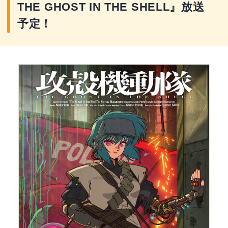
【10】もともとタチコマは、原作では◯◯コマで
THE GHOST IN THE SHELL』放送
した。◯◯の部分は？
予定！
【11】タチコマの由来は「◯◯◯いるからタチコ
マ」とも。理由となる◯◯◯の部分を答えて。
【12】笑い男事件は2024年の何月何日に発生し
た？
【13】笑い男マークの縁に書かれた英語は、何か
ら引用されている？
【14】攻殻機動隊S.A.Cの12話では、少女が飼い犬
の死を悼む姿を見たタチコマはオイル漏れのような
涙を。少女と飼い犬の名前は？
セリフにまつわる雑学クイズ
【15】荒巻が公安9課を表現するのに使った言葉
「◯◯から生まれるチームワーク」の◯◯の部分
は？
【16】作中で引用されるサリンジャーの小説のセ
リフより以下に当てはまる言葉は？