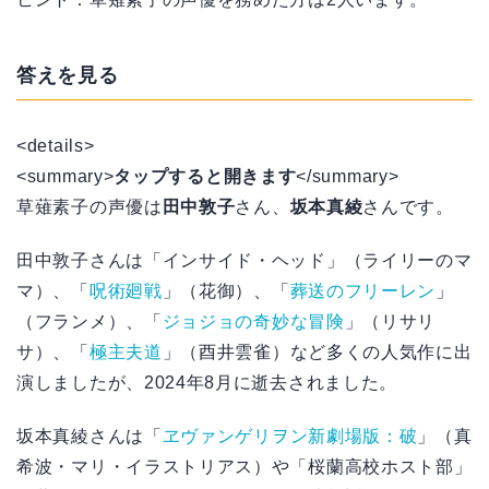
答えを見る
<details>
<summary>
タップすると開きます
</summary>
草薙素子の声優は
田中敦子
さん、
坂本真綾
さんです。
田中敦子さんは「インサイド・ヘッド」（ライリーのマ
マ）、「
呪術廻戦
」（花御）、「
葬送のフリーレン
」
（フランメ）、「
ジョジョの奇妙な冒険
」（リサリ
サ）、「
極主夫道
」（酉井雲雀）など多くの人気作に出
演しましたが、2024年8月に逝去されました。
坂本真綾さんは「
ヱヴァンゲリヲン新劇場版：破
」（真
希波・マリ・イラストリアス）や「桜蘭高校ホスト部」