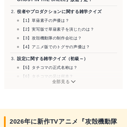
役者やプロダクションに関する雑学クイズ
【1】草薙素子の声優は？
【2】実写版で草薙素子を演じたのは？
【3】攻殻機動隊の制作会社は？
【4】アニメ版でのトグサの声優は？
設定に関する雑学クイズ（初級～）
【5】タチコマの正式名称は？
【6】タチコマの足は何本？
全部見る
【7】主人公が属するのは公安何課？
設定に関する雑学クイズ（中級・上級～）
【8】サイトーが使っている狙撃支援システムの名
前は？
2026年に新作TVアニメ『攻殻機動隊
【9】ロジコマとは何の略？