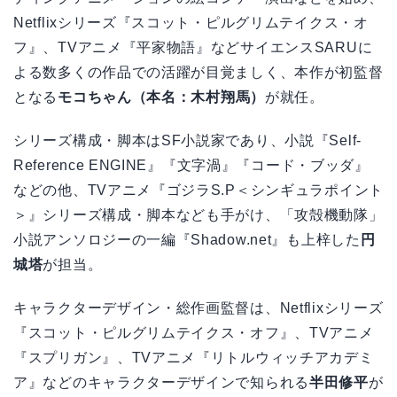
Netflixシリーズ『スコット・ピルグリムテイクス・オ
フ』、TVアニメ『平家物語』などサイエンスSARUに
よる数多くの作品での活躍が目覚ましく、本作が初監督
となる
モコちゃん（本名：木村翔馬）
が就任。
シリーズ構成・脚本はSF小説家であり、小説『Self-
Reference ENGINE』『文字渦』『コード・ブッダ』
などの他、TVアニメ『ゴジラS.P＜シンギュラポイント
＞』シリーズ構成・脚本なども手がけ、「攻殻機動隊」
小説アンソロジーの一編『Shadow.net』も上梓した
円
城塔
が担当。
キャラクターデザイン・総作画監督は、Netflixシリーズ
『スコット・ピルグリムテイクス・オフ』、TVアニメ
『スプリガン』、TVアニメ『リトルウィッチアカデミ
ア』などのキャラクターデザインで知られる
半田修平
が