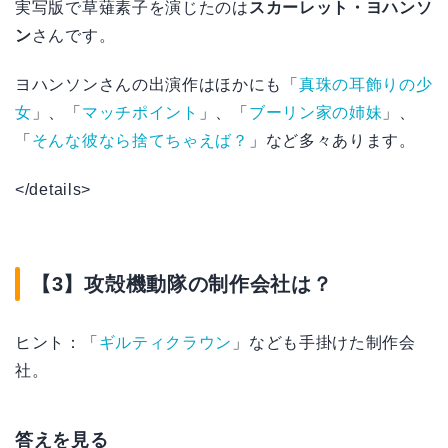
実写版で草薙素子を演じたのは
スカーレット・ヨハンソ
ン
さんです。
ヨハンソンさんの出演作はほかにも「
真珠の耳飾りの少
女
」、「
マッチポイント
」、「
ブーリン家の姉妹
」、
「
そんな彼なら捨てちゃえば？
」など多々あります。
</details>
【3】攻殻機動隊の制作会社は？
ヒント：「
ギルティクラウン
」なども手掛けた制作会
社。
答えを見る