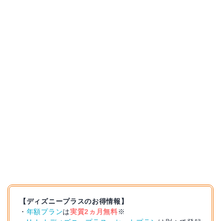
【ディズニープラスのお得情報】
・
年額プラン
は
実質2ヵ月無料
※