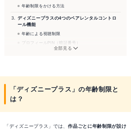
年齢制限をかける方法
ディズニープラスの4つのペアレンタルコントロ
ール機能
年齢による視聴制限
プロフィールPIN（暗証番号）
全部見る
新規のプロフィール作成の制限
小さな子どもの利用ならジュニアモードがおすすめ
「ディズニープラス」ジュニアモードの設定方法
ジュニアモードの設定方法
「ディズニープラス」の年齢制限と
ジュニアモードの解除方法
は？
「ディズニープラス」の年齢制限に関するよくあ
る質問
ジュニアモードの切り替え防止機能とは？
「ディズニープラス」では、
作品ごとに年齢制限が設け
プロフィールはいくつ作れるの？