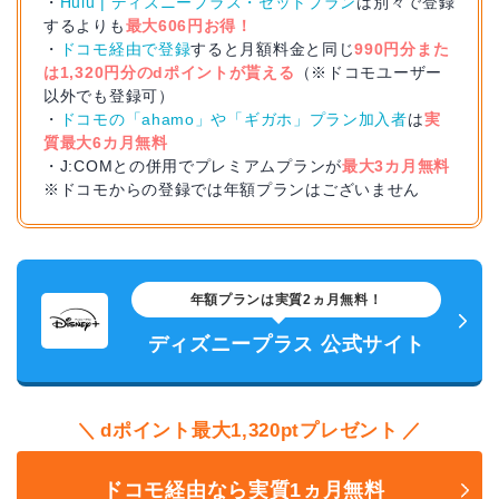
・
Hulu | ディズニープラス・セットプラン
は別々で登録
するよりも
最大606円お得！
・
ドコモ経由で登録
すると月額料金と同じ
990円分また
は1,320円分のdポイントが貰える
（※ドコモユーザー
以外でも登録可）
・
ドコモの「ahamo」や「ギガホ」プラン加入者
は
実
質最大6カ月無料
・J:COMとの併用でプレミアムプランが
最大3カ月無料
※ドコモからの登録では年額プランはございません
年額プランは実質2ヵ月無料！
ディズニープラス 公式サイト
dポイント最大1,320ptプレゼント
ドコモ経由なら実質1ヵ月無料