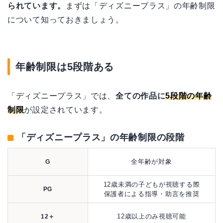
られています。
まずは「ディズニープラス」の年齢制限
大人も楽しめる作品はあるの？
について知っておきましょう。
ディズニープラスの年齢制限に関するQ＆A
ディズニー100周年！ 記念作品が2023年10月16日
より独占配信中！
年齢制限は5段階ある
「ディズニープラス」では、
全ての作品に
5段階の年齢
制限
が設定されています。
「ディズニープラス」の年齢制限の段階
全年齢が対象
G
12歳未満の子どもが視聴する際
PG
保護者による指導・助言を推奨
12歳以上のみ視聴可能
12＋